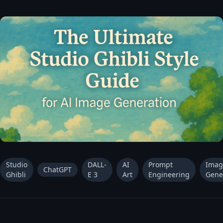
Studio
DALL-
AI
Prompt
Imag
ChatGPT
Ghibli
E 3
Art
Engineering
Gene